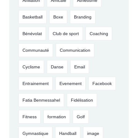
Affiliation
Amicale
Athlétisme
Basketball
Boxe
Branding
Bénévolat
Club de sport
Coaching
Communauté
Communication
Cyclisme
Danse
Email
Entrainement
Evenement
Facebook
Fatia Benmessahel
Fidélisation
Fitness
formation
Golf
Gymnastique
Handball
image